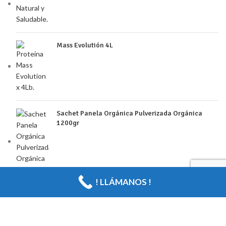
Mass Evolutión 4L
Sachet Panela Orgánica Pulverizada Orgánica
1200gr
! LLÁMANOS !
Todos los derechos
Reservados
DU´CAMPO
2024
| Desarrollado
por Diyital.net
.