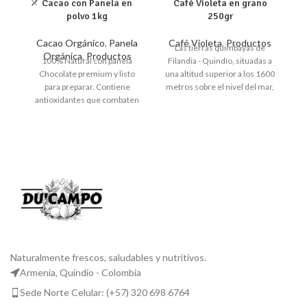
Cacao con Panela en
Café Violeta en grano
polvo 1kg
250gr
Cacao Orgánico
,
Panela
Café Violeta
,
Productos
Las tierras quimbayas de
Orgánica
,
Productos
100% Natural con panela
Filandia - Quindío, situadas a
Chocolate premium y listo
una altitud superior a los 1600
para preparar. Contiene
metros sobre el nivel del mar,
antioxidantes que combaten
son el origen de nuestro Café
los radicales libres, que
Violeta. Las manos
causan el envejecimiento.
campesinas de la finca El
Mejora la función cerebral,
Valiente son las responsables
alivia el estrés. Contiene
de cuidar con dedicación y
fibras, vitaminas y minerales.
esmero cada grano de este
Producto natural y saludable.
café, prestando atención a
cada detalle, manteniendo
prácticas amigables con el
medio ambiente y
seleccionando los granos más
sobresalientes para producir
un café de alta calidad
Naturalmente frescos, saludables y nutritivos.
reconocido por su exquisito
Armenia, Quindío - Colombia
sabor, fragancia y aroma a
Sede Norte Celular: (+57) 320 698 6764
frutos secos caramelizados,