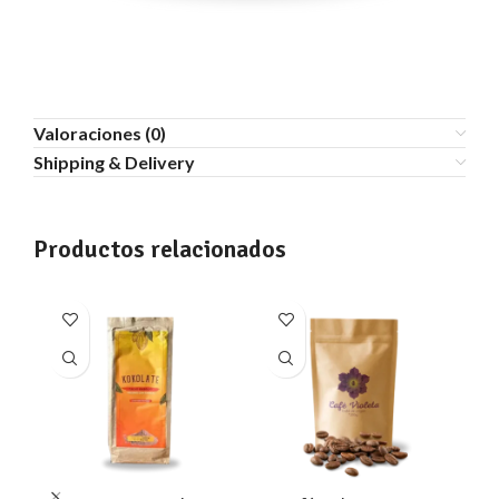
Valoraciones (0)
Shipping & Delivery
Productos relacionados
E
co
t