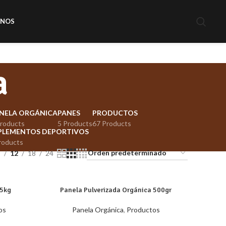
ENOS
a
NELA ORGÁNICA
PANES
PRODUCTOS
Products
5 Products
67 Products
PLEMENTOS DEPORTIVOS
roducts
9
12
18
24
.5kg
Panela Pulverizada Orgánica 500gr
os
Panela Orgánica
,
Productos