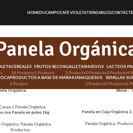
HOME
DUCAMPO
CAFÉ VIOLETA
TIENDA
BLOG
CONTÁCT
Panela Orgánic
OLETA
CEREALES
FRUTOS SECOS
GALLETAS
HUEVOS
LACTEOS
PA
ts
14 Products
5 Products
2 Products
0 Products
3 Products
4 
COCA
PRODUCTOS A BASE DE MARIHUANA
QUESOS
SEMILLAS
SU
1 Product
0 Products
9 Products
5 P
nela Orgánica
Show
Panela en Caja Orgánica 2
o con Panela en polvo 1kg
Panela Orgánica
,
Product
 Orgánico
,
Panela Orgánica
,
Productos