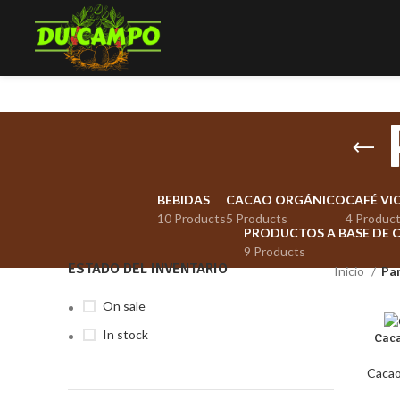
BEBIDAS
CACAO ORGÁNICO
CAFÉ VI
10 Products
5 Products
4 Produc
PRODUCTOS A BASE DE 
9 Products
ESTADO DEL INVENTARIO
Inicio
Pa
On sale
In stock
Caca
Cacao