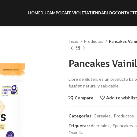
HOME
DUCAMPO
CAFÉ VIOLETA
TIENDA
BLOG
CONTÁCT
Inicio
Productos
Pancakes Vaini
Pancakes Vainil
Libre de gluten, es un producto baj
kasher
, natural y saludable.
Compare
Add to wishlis
Categorías:
Cereales
,
Productos
Etiquetas:
#cereales
,
#pancakes
,
#vainilla