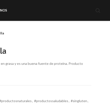
ENOS
lla
la
o en grasa y es una buena fuente de proteína. Producto
t
#productosnaturales
,
#productossaludables
,
#singluten
,