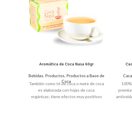
Aromática de Coca Nasa 60gr
Cac
Bebidas
,
Productos
,
Productos a Base de
Caca
Coca
También como té de coca o mate de coca
100% 
es elaborada con hojas de coca
premium
orgánicas; tiene efectos muy positivos
antioxid
para aliviar el “soroche” o mal de altura. Si
libres
lo tomas después de comer ayuda a
Mejora la
facilitar la digestión, además promueve la
Contien
limpieza del colon y el hígado, controla
Pr
triglicéridos y colesterol, y favorece el