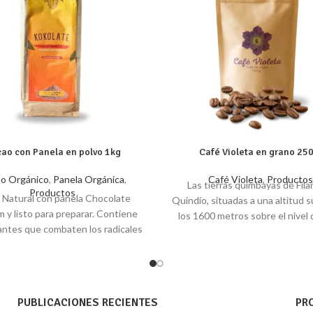
ao con Panela en polvo 1kg
Café Violeta en grano 25
o Orgánico
,
Panela Orgánica
,
Café Violeta
,
Productos
Las tierras quimbayas de Filan
Productos
Natural con panela Chocolate
Quindío, situadas a una altitud s
 y listo para preparar. Contiene
los 1600 metros sobre el nivel 
antes que combaten los radicales
son el origen de nuestro Café V
, que causan el envejecimiento.
Las manos campesinas de la fi
 función cerebral, alivia el estrés.
Valiente son las responsables d
e fibras, vitaminas y minerales.
con dedicación y esmero cada 
oducto natural y saludable.
este café, prestando atención
PUBLICACIONES RECIENTES
PR
detalle, manteniendo prácticas 