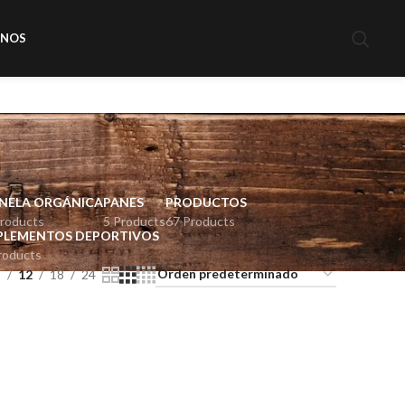
ENOS
NELA ORGÁNICA
PANES
PRODUCTOS
Products
5 Products
67 Products
PLEMENTOS DEPORTIVOS
roducts
9
12
18
24