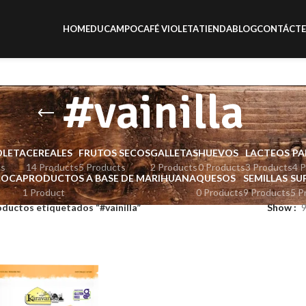
HOME
DUCAMPO
CAFÉ VIOLETA
TIENDA
BLOG
CONTÁCT
#vainilla
OLETA
CEREALES
FRUTOS SECOS
GALLETAS
HUEVOS
LACTEOS
PA
ts
14 Products
5 Products
2 Products
0 Products
3 Products
4 
COCA
PRODUCTOS A BASE DE MARIHUANA
QUESOS
SEMILLAS
SU
1 Product
0 Products
9 Products
5 P
ductos etiquetados “#vainilla”
Show