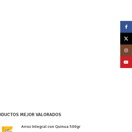
Face
X
Insta
YouT
ODUCTOS MEJOR VALORADOS
Arroz Integral con Quinua 500gr