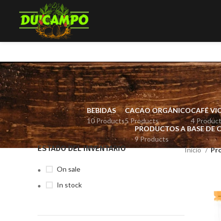
BEBIDAS
CACAO ORGÁNICO
CAFÉ VI
10 Products
5 Products
4 Produc
PRODUCTOS A BASE DE 
9 Products
ESTADO DEL INVENTARIO
Inicio
Pro
On sale
In stock