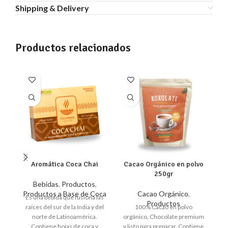
Shipping & Delivery
Productos relacionados
Aromática Coca Chai
Cacao Orgánico en polvo
250gr
Bebidas
,
Productos
,
Productos a Base de Coca
Cacao Orgánico
,
C
Es una bebida que fusiona las
Productos
raíces del sur de la India y del
100% Cacao en polvo
F
norte de Latinoamérica.
orgánico, Chocolate premium
un
Contiene hojas de coca y
y listo para preparar. Contiene
me