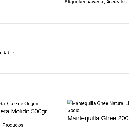
Etiquetas:
#avena
,
#cereales
,
SCRIPCIÓN
VALORACIONES (0)
SHIPPING & DELIV
leta Molido 500gr
Mantequilla Ghee 200
a
,
Productos