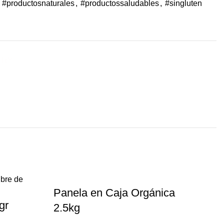
#productosnaturales
,
#productossaludables
,
#singluten
ERY
Panela en Caja Orgánica
gr
P
2.5kg
5