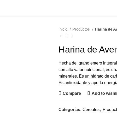
Home
Ducampo
Café Violeta
T
Inicio
Productos
Harina de A
Harina de Ave
Hecha del grano entero integral
con alto valor nutricional, es u
minerales. Es un hidrato de ca
Es antioxidante y aporta energí
Compare
Add to wishli
Categorías:
Cereales
,
Produc