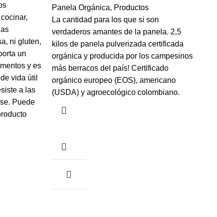
os
Panela Orgánica
,
Productos
cocinar,
La cantidad para los que si son
Pa
las
verdaderos amantes de la panela. 2,5
Co
a, ni gluten,
kilos de panela pulverizada certificada
Co
porta un
orgánica y producida por los campesinos
US
limentos y es
más berracos del país! Certificado
e vida útil
orgánico europeo (EOS), americano
siste a las
(USDA) y agroecológico colombiano.
rse. Puede
producto