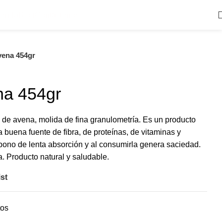
ienda
Blog
Contáctenos
vena 454gr
na 454gr
 de avena, molida de fina granulometría. Es un producto
na buena fuente de fibra, de proteínas, de vitaminas y
rbono de lenta absorción y al consumirla genera saciedad.
a. Producto natural y saludable.
st
tos