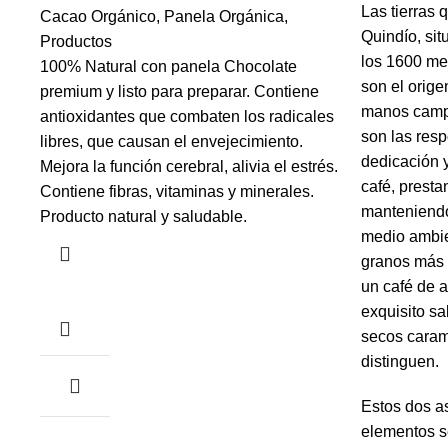
Las tierras 
Cacao Orgánico
,
Panela Orgánica
,
Quindío, sit
Productos
los 1600 met
100% Natural con panela Chocolate
son el orige
premium y listo para preparar. Contiene
manos campe
antioxidantes que combaten los radicales
son las res
libres, que causan el envejecimiento.
dedicación 
Mejora la función cerebral, alivia el estrés.
café, presta
Contiene fibras, vitaminas y minerales.
manteniendo
Producto natural y saludable.
medio ambie
granos más 
un café de a
exquisito sa
secos carame
distinguen.
Estos dos as
elementos s