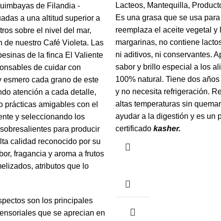
Lacteos
,
Mantequilla
,
Product
quimbayas de Filandia -
Es una grasa que se usa para 
uadas a una altitud superior a
reemplaza el aceite vegetal y 
ros sobre el nivel del mar,
margarinas, no contiene lactos
n de nuestro Café Violeta. Las
ni aditivos, ni conservantes. A
sinas de la finca El Valiente
sabor y brillo especial a los a
ponsables de cuidar con
100% natural. Tiene dos años d
y esmero cada grano de este
y no necesita refrigeración. Re
ndo atención a cada detalle,
altas temperaturas sin quema
 prácticas amigables con el
ayudar a la digestión y es un 
nte y seleccionando los
certificado
kasher.
sobresalientes para producir
lta calidad reconocido por su
bor, fragancia y aroma a frutos
lizados, atributos que lo
pectos son los principales
ensoriales que se aprecian en