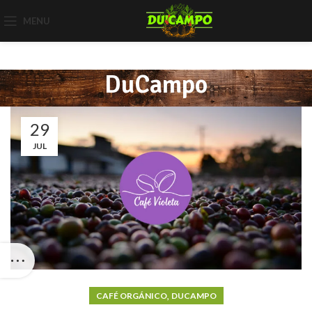
MENU
DuCampo
29
JUL
,
CAFÉ ORGÁNICO
DUCAMPO