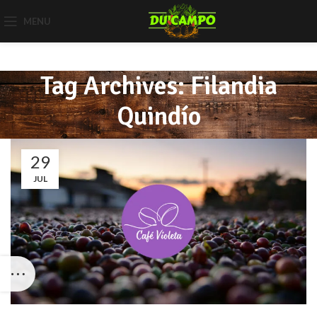
MENU
Tag Archives: Filandia
Quindío
29
JUL