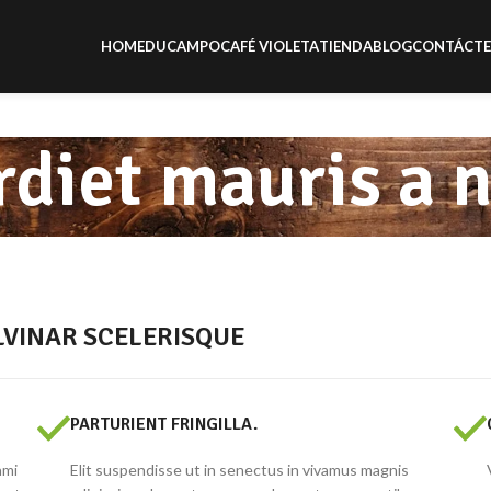
HOME
DUCAMPO
CAFÉ VIOLETA
TIENDA
BLOG
CONTÁCT
diet mauris a 
VINAR SCELERISQUE
PARTURIENT FRINGILLA.
ami
Elit suspendisse ut in senectus in vivamus magnis