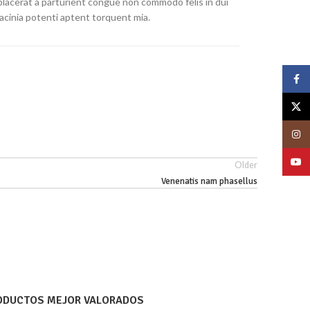
placerat a parturient congue non commodo felis in dui
lacinia potenti aptent torquent mia.
Face
X
Insta
YouT
Older
Venenatis nam phasellus
ODUCTOS MEJOR VALORADOS