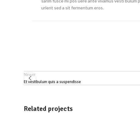
sarim fusce mi pos uere ante vivamus vesti bulum 
urient sed a sit fermentum eros.
Newer
Et vestibulum quis a suspendisse
Related projects
Accessories
Potenti parturient parturie