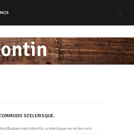
ENOS
nontin
COMMODO SCELERISQUE.
Vestibulum nam lobortis scelerisque eu mi leo orci